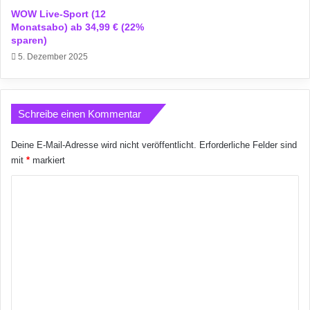
WOW Live-Sport (12
Monatsabo) ab 34,99 € (22%
sparen)
5. Dezember 2025
Schreibe einen Kommentar
Deine E-Mail-Adresse wird nicht veröffentlicht.
Erforderliche Felder sind
mit
*
markiert
K
o
m
m
e
n
t