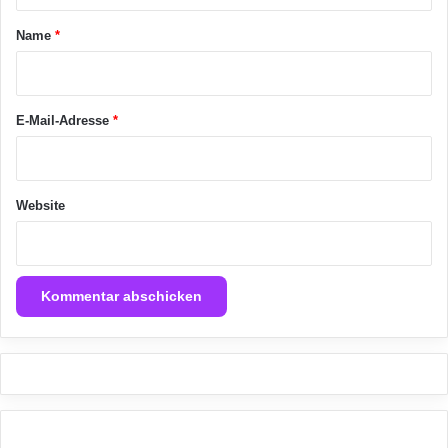
a
Name
*
r
*
E-Mail-Adresse
*
Website