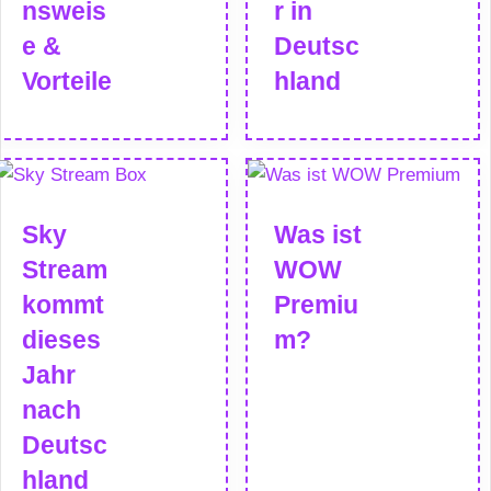
nsweis
r in
e &
Deutsc
Vorteile
hland
Sky
Was ist
Stream
WOW
kommt
Premiu
dieses
m?
Jahr
nach
Deutsc
hland