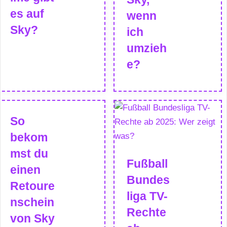
es auf
wenn
Sky?
ich
umzieh
e?
So
bekom
mst du
Fußball
einen
Bundes
Retoure
liga TV-
nschein
Rechte
von Sky