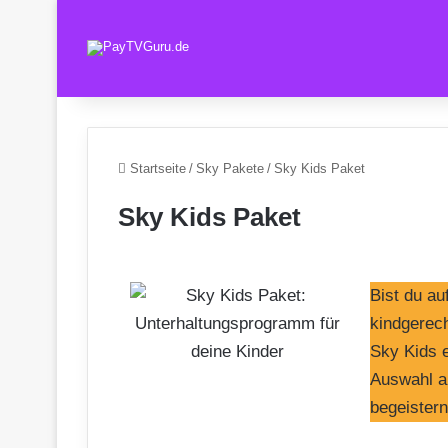
Startseite
/
Sky Pakete
/
Sky Kids Paket
Sky Kids Paket
Bist du a
kindgerec
Sky Kids e
Auswahl an
begeistern